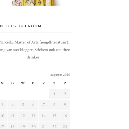
IK LEES, IK DROOM.
arcella. Master of Arts (jeugdliteratuur).
ang van stof blogger. Stiekem ook een thee
drinker.
augustus 2026
M
D
W
D
V
Z
Z
1
2
3
4
5
6
7
8
9
10
11
12
13
14
15
16
17
18
19
20
21
22
23