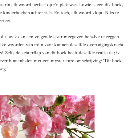
arin elk woord perfect op z’n plek was. Lowie is een dik boek,
le kinderboeken achter zich. En toch, elk woord klopt. Niks te
rfect.
k dit boek dan een volgende lezer meegeven behalve te zeggen
elke woorden van mijn kant kunnen dezelfde overtuigingskracht
? Zelfs de achterflap van dit boek heeft dezelfde realisatie; ik
 lezer binnenhalen met een mysterieuze omschrijving: “Dit boek
weg.”