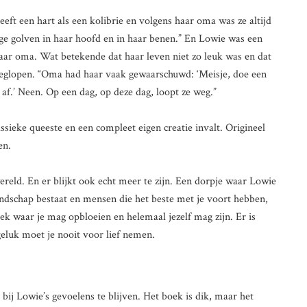
eft een hart als een kolibrie en volgens haar oma was ze altijd
oge golven in haar hoofd en in haar benen.” En Lowie was een
haar oma. Wat betekende dat haar leven niet zo leuk was en dat
glopen. “Oma had haar vaak gewaarschuwd: ‘Meisje, doe een
t af.’ Neen. Op een dag, op deze dag, loopt ze weg.”
assieke queeste en een compleet eigen creatie invalt. Origineel
en.
ereld. En er blijkt ook echt meer te zijn. Een dorpje waar Lowie
schap bestaat en mensen die het beste met je voort hebben,
k waar je mag opbloeien en helemaal jezelf mag zijn. Er is
geluk moet je nooit voor lief nemen.
bij Lowie’s gevoelens te blijven. Het boek is dik, maar het