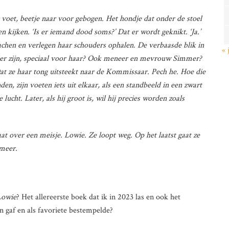
r voet, beetje naar voor gebogen. Het hondje dat onder de stoel
en kijken. ‘Is er iemand dood soms?’ Dat er wordt geknikt. ‘Ja.’
imlachen en verlegen haar schouders ophalen. De verbaasde blik in
« 
hier zijn, speciaal voor haar? Ook meneer en mevrouw Simmer?
Dat ze haar tong uitsteekt naar de Kommissaar. Pech he. Hoe die
nden, zijn voeten iets uit elkaar, als een standbeeld in een zwart
 lucht. Later, als hij groot is, wil hij precies worden zoals
gaat over een meisje. Lowie. Ze loopt weg. Op het laatst gaat ze
 meer.
Lowie
? Het allereerste boek dat ik in 2023 las en ook het
en gaf en als favoriete bestempelde?