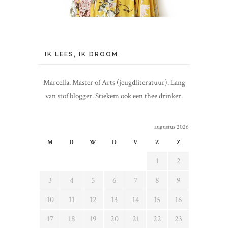
IK LEES, IK DROOM.
Marcella. Master of Arts (jeugdliteratuur). Lang
van stof blogger. Stiekem ook een thee drinker.
augustus 2026
M
D
W
D
V
Z
Z
1
2
3
4
5
6
7
8
9
10
11
12
13
14
15
16
17
18
19
20
21
22
23