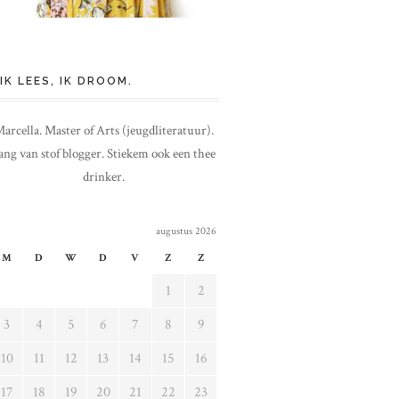
IK LEES, IK DROOM.
arcella. Master of Arts (jeugdliteratuur).
ang van stof blogger. Stiekem ook een thee
drinker.
augustus 2026
M
D
W
D
V
Z
Z
1
2
3
4
5
6
7
8
9
10
11
12
13
14
15
16
17
18
19
20
21
22
23