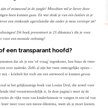
 zijn of minuscuul in de jungle? Misschien wil je liever door
ngen heen kunnen gaan. En wat denk je van een fanfare in je
ever een stinkende ogersfamilie die onder je neus verstopt zit?
« 
issingen! Dit boek presenteert je 25 dilemma’s die je voor
aar voor een mentale oefening?
of een transparant hoofd?
enomen dat als je een ‘of-vraag’ tegenkomt, hoe bizar de twee
ven over nadenkt. Zelfs al zijn het twee onmogelijke opties –
or mij – kriebelt het toch om een antwoord te kunnen geven.
ntraal in het gelijknamige boek van Louise Drul, die zowel voor
llende titel verantwoordelijk is. In deze pagina’s weet zij de
ecies de rijke toon van kinderfantasie te vangen in een tal van
de lezer weer voor een nieuw dilemma, want als je moet kiezen;