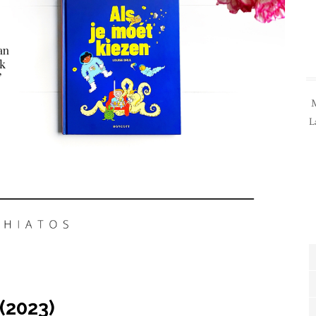
M
L
 (2023)