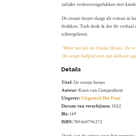
talrijke verkeersongelukken met kinder
De oranje hesjes
slaagt als roman in h
drukken. Toch denk ik dat dit verhaal 
achtergelaten.
“Want wij zijn de Oranje Hesjes. De vr
Die jonge halfgod met zijn ijsblauw oge
Details
Titel:
De oranje hesjes
Auteur:
Koen van Campenhout
Uitgever:
Uitgeverij Het Punt
Datum van verschijnen:
2022
Blz:
149
ISBN:
789460796272
Dank aan de auteur voor het recensie