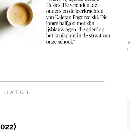
M
L
2022)