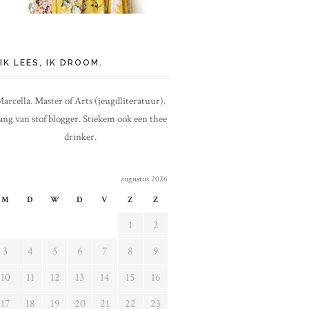
IK LEES, IK DROOM.
arcella. Master of Arts (jeugdliteratuur).
ang van stof blogger. Stiekem ook een thee
drinker.
augustus 2026
M
D
W
D
V
Z
Z
1
2
3
4
5
6
7
8
9
10
11
12
13
14
15
16
17
18
19
20
21
22
23