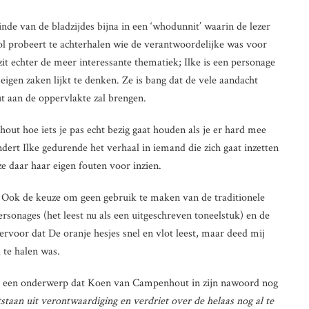
nde van de bladzijdes bijna in een ‘whodunnit’ waarin de lezer
ol probeert te achterhalen wie de verantwoordelijke was voor
zit echter de meer interessante thematiek; Ilke is een personage
eigen zaken lijkt te denken. Ze is bang dat de vele aandacht
t aan de oppervlakte zal brengen.
ut hoe iets je pas echt bezig gaat houden als je er hard mee
ert Ilke gedurende het verhaal in iemand die zich gaat inzetten
ze daar haar eigen fouten voor inzien.
. Ook de keuze om geen gebruik te maken van de traditionele
rsonages (het leest nu als een uitgeschreven toneelstuk) en de
ervoor dat De oranje hesjes snel en vlot leest, maar deed mij
l te halen was.
, een onderwerp dat Koen van Campenhout in zijn nawoord nog
tstaan uit verontwaardiging en verdriet over de helaas nog al te