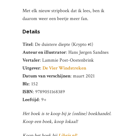
Met elk nieuw stripboek dat ik lees, ben ik
daarom weer een beetje meer fan.
Details
Titel
: De duistere diepte (Krypto #1)
Auteur en illustrator
: Hans Jørgen Sandnes
Vertaler
: Lammie Post-Oostenbrink
Uitgever
:
De Vier Windstreken
Datum van verschijnen
: maart 2021
Blz
: 152
ISBN
: 9789051168389
Leeftijd
: 9+
Het boek is te koop bij je (online) boekhandel.
Koop een boek, koop lokaal!
Koop het boek bij
Libris.nl!