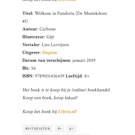
Titel
: Welkom in Pandoria (De Muziekdoos
#1)
Auteur
: Carbone
Illustrator
: Gijé
Vertaler
: Lies Lavrijsen
Uitgever
:
Dupius
Datum van verschijnen
: januari 2019
Blz
: 56
ISBN
: 9789031436439
Leeftijd
: 8+
Het boek is te koop bij je (online) boekhandel.
Koop een boek, koop lokaal!
Koop het boek bij
Libris.nl!
#UITGELEZEN
8+
9+