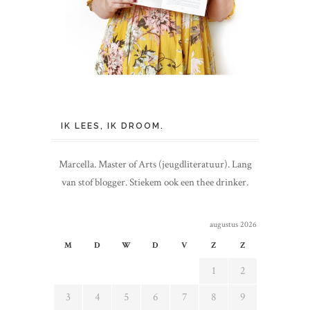
IK LEES, IK DROOM.
Marcella. Master of Arts (jeugdliteratuur). Lang
van stof blogger. Stiekem ook een thee drinker.
augustus 2026
M
D
W
D
V
Z
Z
1
2
3
4
5
6
7
8
9