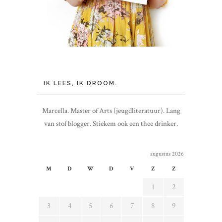
IK LEES, IK DROOM.
Marcella. Master of Arts (jeugdliteratuur). Lang
van stof blogger. Stiekem ook een thee drinker.
augustus 2026
M
D
W
D
V
Z
Z
1
2
3
4
5
6
7
8
9