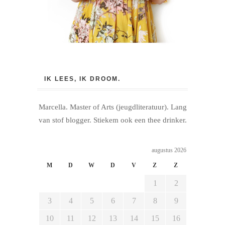
IK LEES, IK DROOM.
Marcella. Master of Arts (jeugdliteratuur). Lang
van stof blogger. Stiekem ook een thee drinker.
augustus 2026
M
D
W
D
V
Z
Z
1
2
3
4
5
6
7
8
9
10
11
12
13
14
15
16