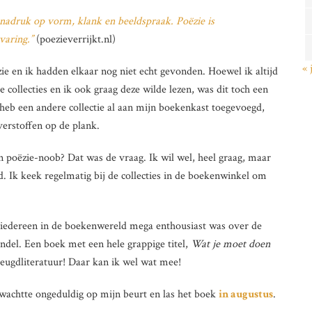
e nadruk op vorm, klank en beeldspraak.
Poëzie
is
rvaring.”
(poezieverrijkt.nl)
« 
ëzie en ik hadden elkaar nog niet echt gevonden. Hoewel ik altijd
 collecties en ik ook graag deze wilde lezen, was dit toch een
heb een andere collectie al aan mijn boekenkast toegevoegd,
 verstoffen op de plank.
n poëzie-noob? Dat was de vraag. Ik wil wel, heel graag, maar
d. Ik keek regelmatig bij de collecties in de boekenwinkel om
iedereen in de boekenwereld mega enthousiast was over de
ndel. Een boek met een hele grappige titel,
Wat je moet doen
 jeugdliteratuur! Daar kan ik wel wat mee!
, wachtte ongeduldig op mijn beurt en las het boek
in augustus
.