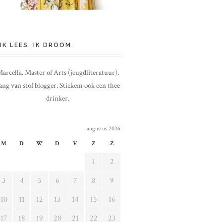
IK LEES, IK DROOM.
arcella. Master of Arts (jeugdliteratuur).
ang van stof blogger. Stiekem ook een thee
drinker.
augustus 2026
M
D
W
D
V
Z
Z
1
2
3
4
5
6
7
8
9
10
11
12
13
14
15
16
17
18
19
20
21
22
23