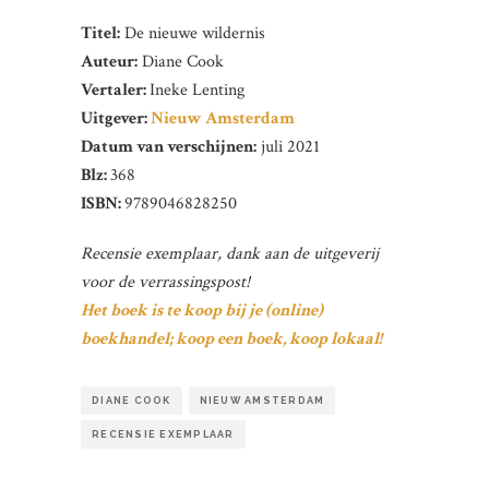
Titel:
De nieuwe wildernis
Auteur:
Diane Cook
Vertaler:
Ineke Lenting
Uitgever:
Nieuw Amsterdam
Datum van verschijnen:
juli 2021
Blz:
368
ISBN:
9789046828250
Recensie exemplaar, dank aan de uitgeverij
voor de verrassingspost!
Het boek is te koop bij je (online)
boekhandel; koop een boek, koop lokaal!
DIANE COOK
NIEUW AMSTERDAM
RECENSIE EXEMPLAAR