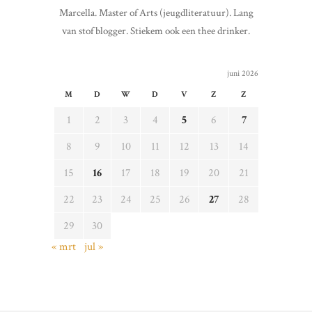
Marcella. Master of Arts (jeugdliteratuur). Lang
van stof blogger. Stiekem ook een thee drinker.
juni 2026
M
D
W
D
V
Z
Z
1
2
3
4
5
6
7
8
9
10
11
12
13
14
15
16
17
18
19
20
21
22
23
24
25
26
27
28
29
30
« mrt
jul »