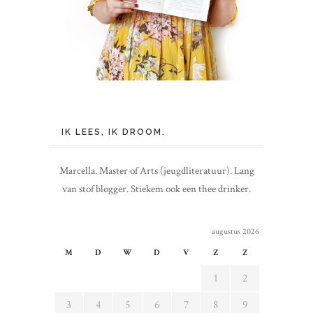
IK LEES, IK DROOM.
Marcella. Master of Arts (jeugdliteratuur). Lang
van stof blogger. Stiekem ook een thee drinker.
augustus 2026
M
D
W
D
V
Z
Z
1
2
3
4
5
6
7
8
9