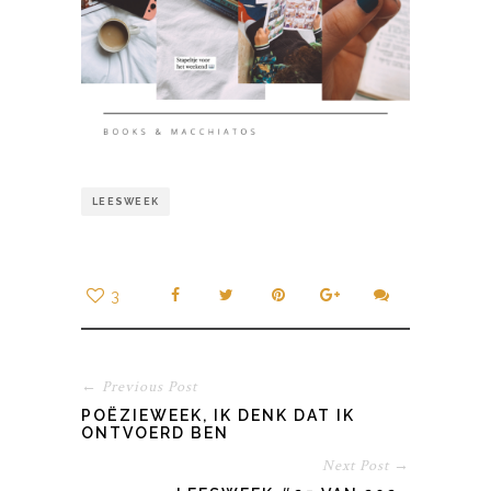
LEESWEEK
3
← Previous Post
POËZIEWEEK, IK DENK DAT IK
ONTVOERD BEN
Next Post →