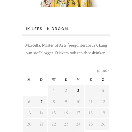
IK LEES, IK DROOM.
Marcella. Master of Arts (jeugdliteratuur). Lang
van stof blogger. Stiekem ook een thee drinker.
juli 2026
M
D
W
D
V
Z
Z
1
2
3
4
5
6
7
8
9
10
11
12
13
14
15
16
17
18
19
20
21
22
23
24
25
26