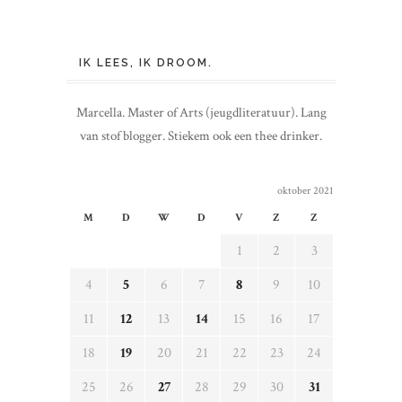
IK LEES, IK DROOM.
Marcella. Master of Arts (jeugdliteratuur). Lang
van stof blogger. Stiekem ook een thee drinker.
oktober 2021
M
D
W
D
V
Z
Z
1
2
3
4
5
6
7
8
9
10
11
12
13
14
15
16
17
18
19
20
21
22
23
24
25
26
27
28
29
30
31