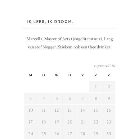
IK LEES, IK DROOM.
Marcella. Master of Arts (jeugdliteratuur). Lang
van stof blogger. Stiekem ook een thee drinker.
augustus 2026
M
D
W
D
V
Z
Z
1
2
3
4
5
6
7
8
9
10
11
12
13
14
15
16
17
18
19
20
21
22
23
24
25
26
27
28
29
30