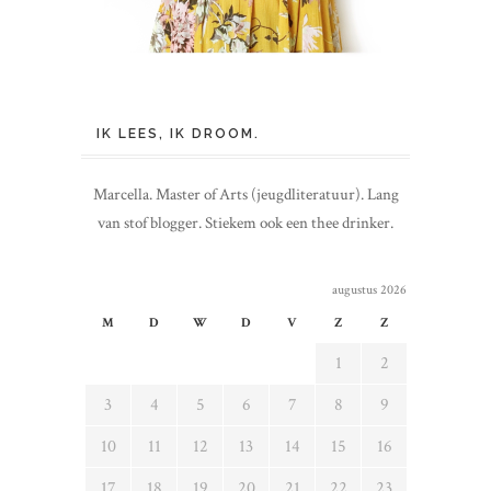
IK LEES, IK DROOM.
Marcella. Master of Arts (jeugdliteratuur). Lang
van stof blogger. Stiekem ook een thee drinker.
augustus 2026
M
D
W
D
V
Z
Z
1
2
3
4
5
6
7
8
9
10
11
12
13
14
15
16
17
18
19
20
21
22
23