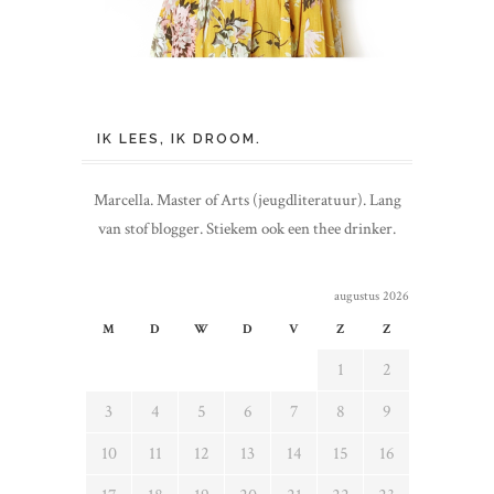
IK LEES, IK DROOM.
Marcella. Master of Arts (jeugdliteratuur). Lang
van stof blogger. Stiekem ook een thee drinker.
augustus 2026
M
D
W
D
V
Z
Z
1
2
3
4
5
6
7
8
9
10
11
12
13
14
15
16