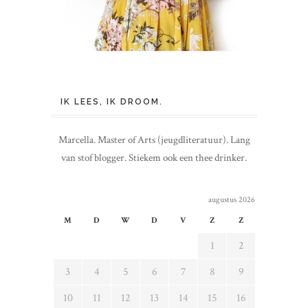
IK LEES, IK DROOM.
Marcella. Master of Arts (jeugdliteratuur). Lang
van stof blogger. Stiekem ook een thee drinker.
augustus 2026
M
D
W
D
V
Z
Z
1
2
3
4
5
6
7
8
9
10
11
12
13
14
15
16