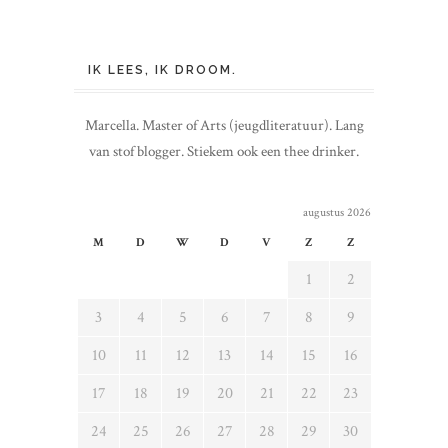
IK LEES, IK DROOM.
Marcella. Master of Arts (jeugdliteratuur). Lang
van stof blogger. Stiekem ook een thee drinker.
augustus 2026
M
D
W
D
V
Z
Z
1
2
3
4
5
6
7
8
9
10
11
12
13
14
15
16
17
18
19
20
21
22
23
24
25
26
27
28
29
30