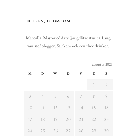
IK LEES, IK DROOM.
Marcella. Master of Arts (jeugdliteratuur). Lang
van stof blogger. Stiekem ook een thee drinker.
augustus 2026
M
D
W
D
V
Z
Z
1
2
3
4
5
6
7
8
9
10
11
12
13
14
15
16
17
18
19
20
21
22
23
24
25
26
27
28
29
30