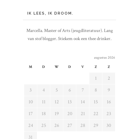
IK LEES, IK DROOM.
Marcella. Master of Arts (jeugdliteratuur). Lang
van stof blogger. Stiekem ook een thee drinker.
augustus 2026
M
D
W
D
V
Z
Z
1
2
3
4
5
6
7
8
9
10
11
12
13
14
15
16
17
18
19
20
21
22
23
24
25
26
27
28
29
30
31