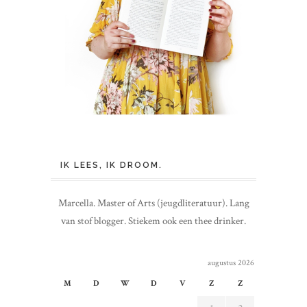
IK LEES, IK DROOM.
Marcella. Master of Arts (jeugdliteratuur). Lang
van stof blogger. Stiekem ook een thee drinker.
augustus 2026
M
D
W
D
V
Z
Z