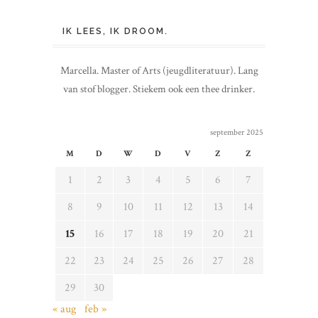
IK LEES, IK DROOM.
Marcella. Master of Arts (jeugdliteratuur). Lang
van stof blogger. Stiekem ook een thee drinker.
september 2025
M
D
W
D
V
Z
Z
1
2
3
4
5
6
7
8
9
10
11
12
13
14
15
16
17
18
19
20
21
22
23
24
25
26
27
28
29
30
« aug
feb »