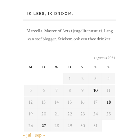
IK LEES, IK DROOM.
Marcella. Master of Arts (jeugdliteratuur). Lang
van stof blogger. Stiekem ook een thee drinker.
augustus 2024
M
D
W
D
V
Z
Z
1
2
3
4
5
6
7
8
9
10
11
12
13
14
15
16
17
18
19
20
21
22
23
24
25
26
27
28
29
30
31
« jul
sep »