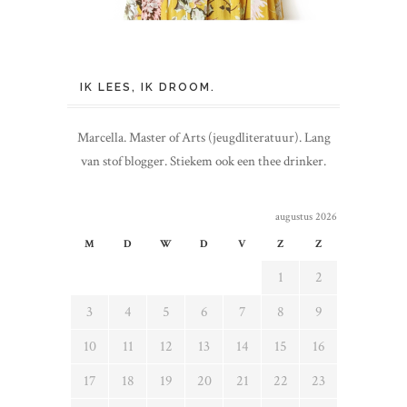
IK LEES, IK DROOM.
Marcella. Master of Arts (jeugdliteratuur). Lang
van stof blogger. Stiekem ook een thee drinker.
augustus 2026
M
D
W
D
V
Z
Z
1
2
3
4
5
6
7
8
9
10
11
12
13
14
15
16
17
18
19
20
21
22
23