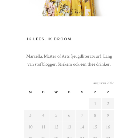
IK LEES, IK DROOM.
Marcella. Master of Arts (jeugdliteratuur). Lang
van stof blogger. Stiekem ook een thee drinker.
augustus 2026
M
D
W
D
V
Z
Z
1
2
3
4
5
6
7
8
9
10
11
12
13
14
15
16