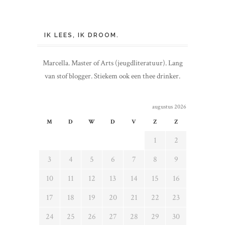
IK LEES, IK DROOM.
Marcella. Master of Arts (jeugdliteratuur). Lang
van stof blogger. Stiekem ook een thee drinker.
augustus 2026
M
D
W
D
V
Z
Z
1
2
3
4
5
6
7
8
9
10
11
12
13
14
15
16
17
18
19
20
21
22
23
24
25
26
27
28
29
30