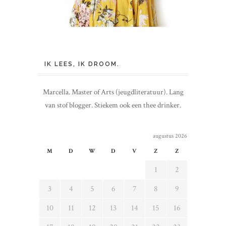
IK LEES, IK DROOM.
Marcella. Master of Arts (jeugdliteratuur). Lang
van stof blogger. Stiekem ook een thee drinker.
augustus 2026
M
D
W
D
V
Z
Z
1
2
3
4
5
6
7
8
9
10
11
12
13
14
15
16