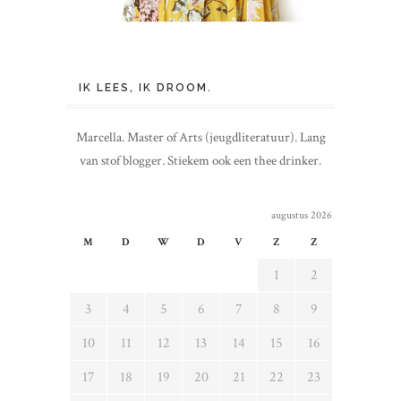
IK LEES, IK DROOM.
Marcella. Master of Arts (jeugdliteratuur). Lang
van stof blogger. Stiekem ook een thee drinker.
augustus 2026
M
D
W
D
V
Z
Z
1
2
3
4
5
6
7
8
9
10
11
12
13
14
15
16
17
18
19
20
21
22
23