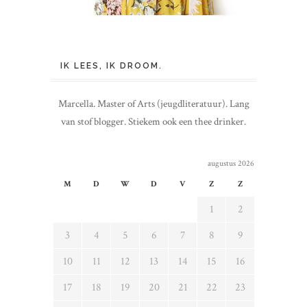
IK LEES, IK DROOM.
Marcella. Master of Arts (jeugdliteratuur). Lang
van stof blogger. Stiekem ook een thee drinker.
augustus 2026
M
D
W
D
V
Z
Z
1
2
3
4
5
6
7
8
9
10
11
12
13
14
15
16
17
18
19
20
21
22
23